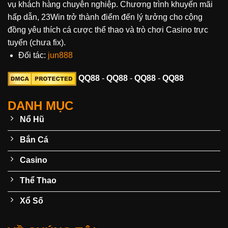
vụ khách hàng chuyên nghiệp. Chương trình khuyến mãi
hấp dẫn, 23Win trở thành điểm đến lý tưởng cho cộng
đồng yêu thích cá cược thể thao và trò chơi Casino trực
tuyến (chưa fix).
Đối tác:
jun888
QQ88
-
QQ88
-
QQ88
-
QQ88
DANH MỤC
Nổ Hũ
Bắn Cá
Casino
Thể Thao
Xổ Số