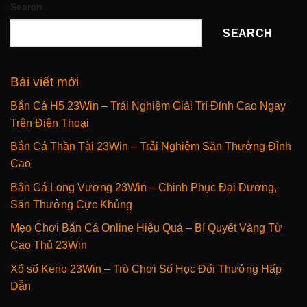
Search
SEARCH
Bài viết mới
Bắn Cá H5 23Win – Trải Nghiệm Giải Trí Đỉnh Cao Ngay
Trên Điện Thoại
Bắn Cá Thần Tài 23Win – Trải Nghiệm Săn Thưởng Đỉnh
Cao
Bắn Cá Long Vương 23Win – Chinh Phục Đại Dương,
Săn Thưởng Cực Khủng
Mẹo Chơi Bắn Cá Online Hiệu Quả – Bí Quyết Vàng Từ
Cao Thủ 23Win
Xổ số Keno 23Win – Trò Chơi Số Học Đổi Thưởng Hấp
Dẫn