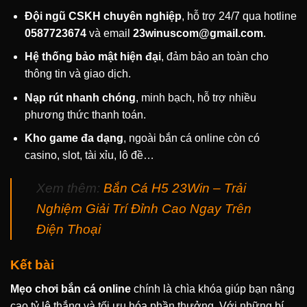
Đội ngũ CSKH chuyên nghiệp
, hỗ trợ 24/7 qua hotline
0587723674
và email
23winuscom@gmail.com
.
Hệ thống bảo mật hiện đại
, đảm bảo an toàn cho
thông tin và giao dịch.
Nạp rút nhanh chóng
, minh bạch, hỗ trợ nhiều
phương thức thanh toán.
Kho game đa dạng
, ngoài bắn cá online còn có
casino, slot, tài xỉu, lô đề…
Xem thêm:
Bắn Cá H5 23Win – Trải
Nghiệm Giải Trí Đỉnh Cao Ngay Trên
Điện Thoại
Kết bài
Mẹo chơi bắn cá online
chính là chìa khóa giúp bạn nâng
cao tỷ lệ thắng và tối ưu hóa phần thưởng. Với những bí