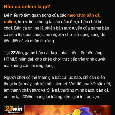
Bắn cá online là gì?
Để hiểu rõ tầm quan trọng của các
mẹo chơi bắn cá
online
, trước tiên chúng ta cần nắm được bản chất trò
chơi. Bắn cá online là phiên bản trực tuyến của game bắn
cá siêu thị quen thuộc, nơi người chơi sử dụng súng để
tiêu diệt cá và nhận thưởng.
Tại
23Win
, game bắn cá được phát triển trên nền tảng
HTML5 hiện đại, cho phép chơi trực tiếp trên trình duyệt
mà không cần tải ứng dụng.
Người chơi có thể tham gia bất cứ lúc nào, chỉ cần điện
thoại hoặc máy tính kết nối internet. Với đồ họa 3D sắc nét,
âm thanh chân thực và tỷ lệ trả thưởng minh bạch, bắn cá
online tại 23Win mang lại trải nghiệm giải trí trọn vẹn.