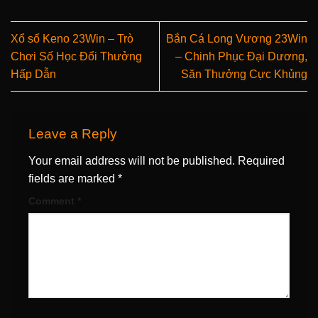
Xổ số Keno 23Win – Trò
Bắn Cá Long Vương 23Win
Chơi Số Học Đổi Thưởng
– Chinh Phục Đại Dương,
Hấp Dẫn
Săn Thưởng Cực Khủng
Leave a Reply
Your email address will not be published.
Required
fields are marked
*
Comment
*