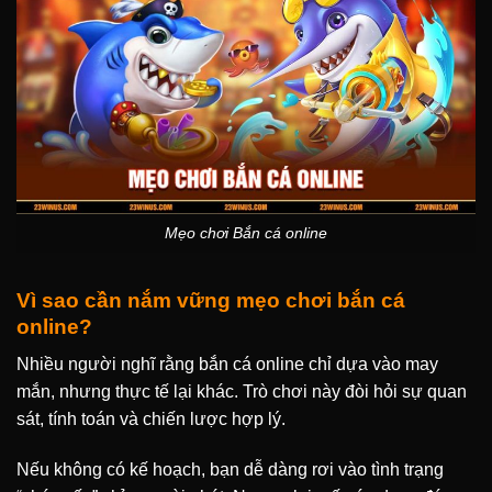
Mẹo chơi Bắn cá online
Vì sao cần nắm vững mẹo chơi bắn cá
online?
Nhiều người nghĩ rằng bắn cá online chỉ dựa vào may
mắn, nhưng thực tế lại khác. Trò chơi này đòi hỏi sự quan
sát, tính toán và chiến lược hợp lý.
Nếu không có kế hoạch, bạn dễ dàng rơi vào tình trạng