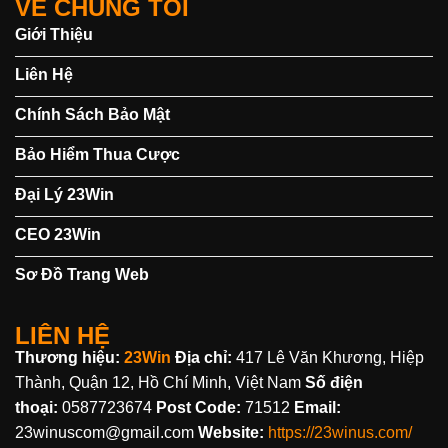
VỀ CHÚNG TÔI
Giới Thiệu
Liên Hệ
Chính Sách Bảo Mật
Bảo Hiểm Thua Cược
Đại Lý 23Win
CEO 23Win
Sơ Đồ Trang Web
LIÊN HỆ
Thương hiệu:
23Win
Địa chỉ:
417 Lê Văn Khương, Hiệp
Thành, Quận 12, Hồ Chí Minh, Việt Nam
Số điện
thoại:
0587723674
Post Code:
71512
Email:
23winuscom@gmail.com
Website:
https://23winus.com/